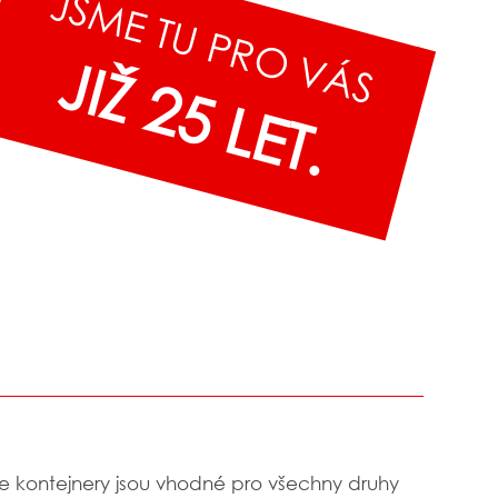
JSME TU PRO VÁS
JIŽ 25 LET.
 kontejnery jsou vhodné pro všechny druhy